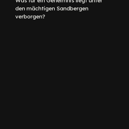
Was für ein Geheimnis liegt unter
den mächtigen Sandbergen
verborgen?