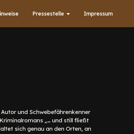
inweise
Pressestelle
Impressum
. Autor und Schwebefährenkenner
riminalromans „… und still fließt
altet sich genau an den Orten, an